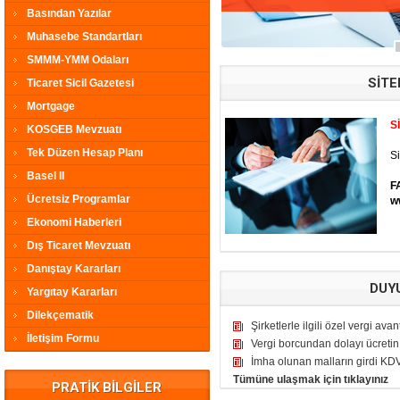
Basından Yazılar
Muhasebe Standartları
SMMM-YMM Odaları
SİTE
Ticaret Sicil Gazetesi
Mortgage
S
KOSGEB Mevzuatı
Tek Düzen Hesap Planı
Si
Basel II
F
Ücretsiz Programlar
w
Ekonomi Haberleri
Dış Ticaret Mevzuatı
Danıştay Kararları
DUY
Yargıtay Kararları
Dilekçematik
Şirketlerle ilgili özel vergi avan
İletişim Formu
Vergi borcundan dolayı ücretin 
İmha olunan malların girdi KDV
Tümüne ulaşmak için tıklayınız
PRATİK BİLGİLER