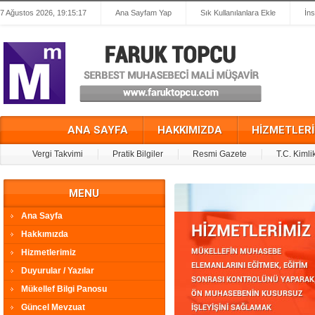
7 Ağustos 2026, 19:15:17
Ana Sayfam Yap
Sık Kullanılanlara Ekle
İn
ANA SAYFA
HAKKIMIZDA
HİZMETLERİ
Vergi Takvimi
Pratik Bilgiler
Resmi Gazete
T.C. Kimli
MENU
Ana Sayfa
Hakkımızda
Hizmetlerimiz
Duyurular / Yazılar
Mükellef Bilgi Panosu
Güncel Mevzuat