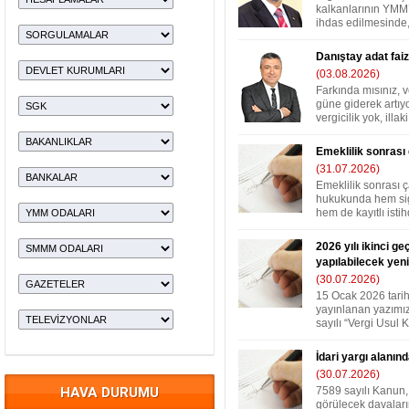
kalkanlarının YMM’
ihdas edilmesinde,
Danıştay adat faizi
(03.08.2026)
Farkında mısınız, v
güne giderek artıyo
vergicilik yok, illaki i
Emeklilik sonrası
(31.07.2026)
Emeklilik sonrası 
hukukunda hem sigo
hem de kayıtlı istih
2026 yılı ikinci g
yapılabilecek ye
(30.07.2026)
15 Ocak 2026 tari
yayınlanan yazımız
sayılı “Vergi Usul K
İdari yargı alanınd
(30.07.2026)
HAVA DURUMU
7589 sayılı Kanun,
görülecek davalar