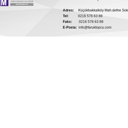
Adres:
Küçükbakkalköy Mah.defne Sok.n
Tel:
0
216 576 63 88
Faks:
0
216 576 63 88
E-Posta:
info@faruktopcu.com