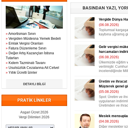
BASINDAN YAZI, YO
Vergide Dünya Hall
(06.08.2026)
Toplumsal kargaşa
»
Amortisman Sınırı
kaybına uğramış gib
»
Vergiden Müstesna Yemek Bedeli
»
Emlak Vergisi Oranları
Gelir vergisi müke
»
Fatura Düzenleme Sınırı
harcamaları indir
»
Değer Artış Kazançları İstisna
(06.08.2026)
Tutarları
Ülkemizde eğitim 
»
Kıdem Tazminatı Tavanı
verilmiştir. Cumhur
»
Usulsüzlük Cezalarına Ait Cetvel
incelendiğinde Mill
»
Yıllık Ücretli İzinler
Üretim ve ihracat 
DETAYLI BİLGİ
Müşterek genel gi
(05.08.2026)
Spot: Üretim ve ih
PRATİK LİNKLER
uygulanan indirimli
Üretimden ve ihraca
Asgari Ücret 2026
Meslek mensuplar
Vergi Dilimleri 2026
(04.08.2026)
Diğer meslekler iç